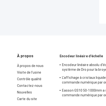
À propos
Encodeur linéaire d'échelle
Encodeur linéaire absolu d'é
À propos de nous
système de Dro pour la broy
Visite de l'usine
de tour
L'affichage à cristaux liquid
Contrôle qualité
commande numérique par or
Contactez-nous
haute précision montrent l'
Easson GS10 50-1000mm a s
linéaire de l'échelle 1um de
Nouvelles
commande numérique par or
Carte du site
linéaire d'encodeur d'échelle
de Digital