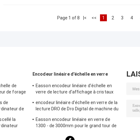
Page 1 of 8
|<
<<
1
2
3
4
LAI
Encodeur linéaire d'échelle en verre
chelle de
Easson encodeur linéaire d'échelle en
eur de forage
verre de lecture d'affichage à cristaux
liquides Dro Digital de 50 - 1000
es de
encodeur linéaire d'échelle en verre de la
millimètres
dinateur de
lecture DRO de Dro Digital de machine du
encodeur
tour 20micron
cellé la
Easson encodeur linéaire en verre de
 0.005mm
dinateur
1300 - de 3000mm pour le grand tour de
 de lecture
fraisage