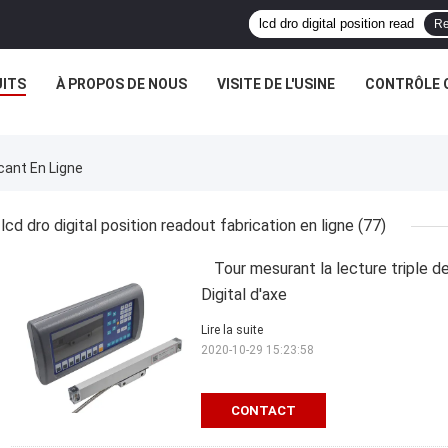
Re
ITS
À PROPOS DE NOUS
VISITE DE L'USINE
CONTRÔLE 
icant En Ligne
lcd dro digital position readout fabrication en ligne
(77)
Tour mesurant la lecture triple de
Digital d'axe
Lire la suite
2020-10-29 15:23:58
CONTACT