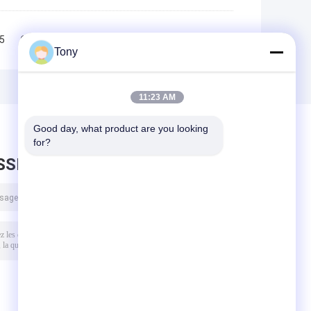
5
6
7
8
>>
>|
Tony
11:23 AM
Good day, what product are you looking 
for?
SSEZ UN MESSAGE