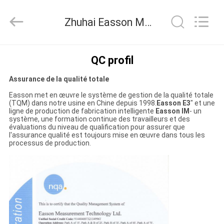
Zhuhai
Easson
Measurement
Zhuhai Easson Measurement Technology Ltd. Contrôle de la qualité
Technology
Ltd..
All
Rights
Reserved.
MAISON
QC profil
Assurance de la qualité totale
PRODUITS
Easson met en œuvre le système de gestion de la qualité totale
(TQM) dans notre usine en Chine depuis 1998.
Easson E3
" et une
ligne de production de fabrication intelligente
Easson IM
- un
À
système, une formation continue des travailleurs et des
évaluations du niveau de qualification pour assurer que
PROPOS
l'assurance qualité est toujours mise en œuvre dans tous les
processus de production.
DE
NOUS
VISITE
DE