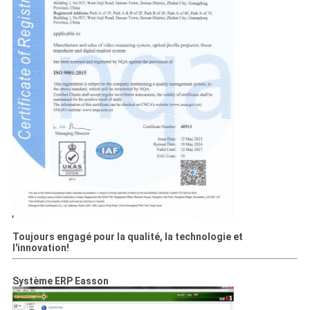
L'USINE
CONTRÔLE
QUALITÉ
CONTACTEZ-
NOUS
NOUVELLES
CAS
Toujours engagé pour la qualité, la technologie et
l'innovation!
PLAN
Système ERP Easson
DU