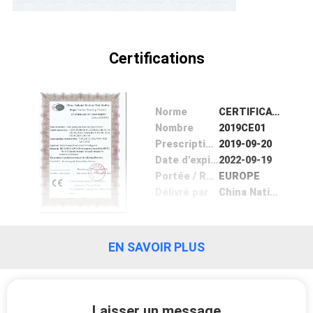
Certifications
Norme
CERTIFICATE OF CONFORMITY
Nombre
2019CE01
Prescription Date
2019-09-20
Date d'expiration
2022-09-19
Portée / Range
EUROPE
Délivré par
China National Machine Tool Quality Supervision Testing Center
EN SAVOIR PLUS
Laisser un message