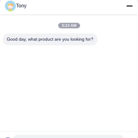
Tony
lecture Dro de position de Digital de battitures de 2 axes pour
des machines-outils
5:23 AM
2 / lecture linéaire de position de Digital d'échelle de tour de 3
axes pour des machines-outilles à commande numérique
Good day, what product are you looking for?
Catégories populaires
Tous
Encodeur Linéaire 
Encodeurs Linéaires 
D'échelle
Optiques
Encodeur Linéaire 
Encodeur Linéaire 
D'échelle En Verre
Micro
Système De Lecture 
Lecture De Position 
De Digital
De Digital
Encodeurs Linéaires 
Lecture De Digital 
Absolus
De 3 Axes