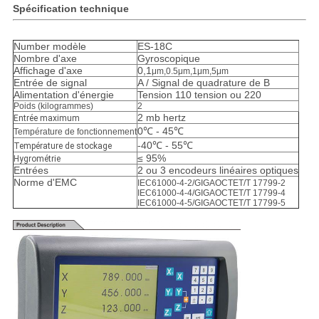
Spécification technique
Number modèle
ES-18C
Nombre d'axe
Gyroscopique
Affichage d'axe
0,1
μm,0.5μm,1μm,5μm
Entrée de signal
A /
Signal de quadrature de B
Alimentation d'énergie
Tension 110 tension ou 220
Poids (kilogrammes)
2
2 mb hertz
Entrée maximum
0℃ - 45℃
Température de fonctionnement
-40℃ - 55℃
Température de stockage
≤ 95%
Hygrométrie
Entrées
2 ou 3 encodeurs linéaires optiques
Norme d'EMC
IEC61000-4-2/GIGAOCTET/T 17799-2
IEC61000-4-4/GIGAOCTET/T 17799-4
IEC61000-4-5/GIGAOCTET/T 17799-5