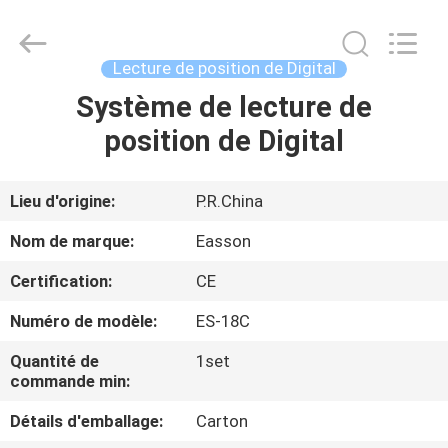
Zhuhai
Easson
Measurement
Technology
Ltd..
Lecture de position de Digital
All
Rights
Reserved.
Système de lecture de
MAISON
position de Digital
PRODUITS
Lieu d'origine:
P.R.China
À
Nom de marque:
Easson
PROPOS
Certification:
CE
DE
Numéro de modèle:
ES-18C
NOUS
Quantité de
1set
commande min:
VISITE
Détails d'emballage:
Carton
DE