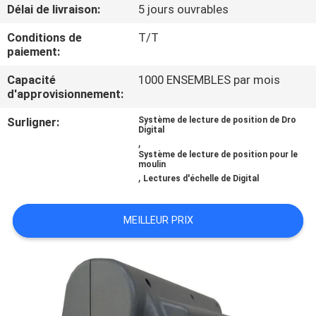
L'USINE
Délai de livraison:
5 jours ouvrables
Conditions de
T/T
paiement:
CONTRÔLE
QUALITÉ
Capacité
1000 ENSEMBLES par mois
d'approvisionnement:
Surligner:
Système de lecture de position de Dro
CONTACTEZ-
Digital
,
NOUS
Système de lecture de position pour le
moulin
,
Lectures d'échelle de Digital
NOUVELLES
MEILLEUR PRIX
CAS
PLAN
DU