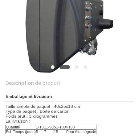
SITE
PRIVACY
POLICY
Description de produit
Emballage et livraison
Taille simple de paquet : 40x26x18 cm
Type de paquet : Boîte de carton
Poids brut : 3 kilogrammes
La livraison :
Quantité
1-10
11-50
51-100
>100
Est. Temps (jours)
5
7
15
Pour être négocié