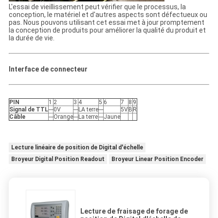
L'essai de vieillissement peut vérifier que le processus, la
conception, le matériel et d'autres aspects sont défectueux ou
pas. Nous pouvons utilisant cet essai met à jour promptement
la conception de produits pour améliorer la qualité du produit et
la durée de vie.
Interface de connecteur
PIN
1
2
3
4
5
6
7
8
9
Signal de TTL
---
0V
---
LA terre
---
5V
B
R
Câble
---
Orange
---
La terre
---
Jaune
Lecture linéaire de position de Digital d'échelle
Broyeur Digital Position Readout
Broyeur Linear Position Encoder
Lecture de fraisage de forage de