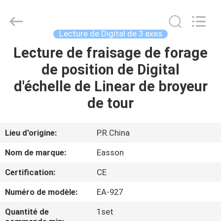
Zhuhai
Easson
Measurement
Technology
Ltd..
Lecture de Digital de 3 axes
All
Rights
Reserved.
Lecture de fraisage de forage
MAISON
de position de Digital
PRODUITS
d'échelle de Linear de broyeur
de tour
À
PROPOS
Lieu d'origine:
P.R.China
DE
Nom de marque:
Easson
NOUS
Certification:
CE
Numéro de modèle:
EA-927
VISITE
DE
Quantité de
1set