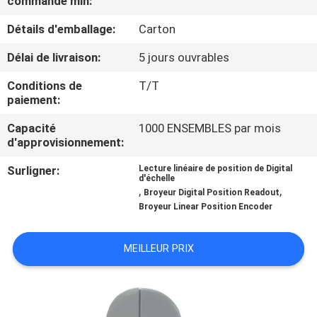
commande min:
L'USINE
Détails d'emballage:
Carton
CONTRÔLE
Délai de livraison:
5 jours ouvrables
QUALITÉ
Conditions de
T/T
paiement:
CONTACTEZ-
Capacité
1000 ENSEMBLES par mois
d'approvisionnement:
NOUS
Surligner:
Lecture linéaire de position de Digital
d'échelle
,
,
NOUVELLES
Broyeur Digital Position Readout
Broyeur Linear Position Encoder
CAS
MEILLEUR PRIX
PLAN
DU