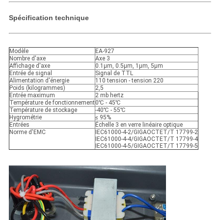
Spécification technique
Modèle
EA-927
Nombre d'axe
Axe 3
Affichage d'axe
0.1μm, 0.5μm, 1μm, 5μm
Entrée de signal
Signal de TTL
Alimentation d'énergie
110 tension - tension 220
Poids (kilogrammes)
2,5
Entrée maximum
2 mb hertz
Température de fonctionnement
0℃ - 45℃
Température de stockage
-40℃ - 55℃
Hygrométrie
≤ 95%
Entrées
Échelle 3 en verre linéaire optique
Norme d'EMC
IEC61000-4-2/GIGAOCTET/T 17799-2
IEC61000-4-4/GIGAOCTET/T 17799-4
IEC61000-4-5/GIGAOCTET/T 17799-5