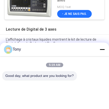
axes
MOQ:1set
- JE NE SAIS PAS.
Lecture de Digital de 3 axes
L'affichage à cristaux liquides montrent le kit de lecture de
Digital d'axe de Bridgeport Dro 3
Tony
Lecture de Digital d'axe de Mini Lathe 3 de moulin avec
l'encodeur linéaire d'échelles
5:19 AM
Kit optique de lecture de Digital d'axe de la règle 3 pour la
fraiseuse
Good day, what product are you looking for?
Catégories populaires
Tous
Encodeur Linéaire 
Encodeurs Linéaires 
D'échelle
Optiques