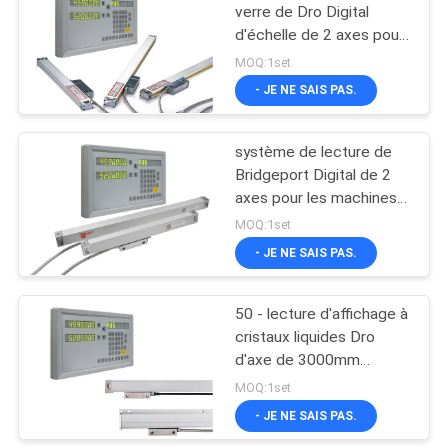
verre de Dro Digital
d'échelle de 2 axes pour
11
le tour de moulin de
MOQ:1set
Bridgeport
Encodeurs linéaires
- JE NE SAIS PAS.
absolus
système de lecture de
Bridgeport Digital de 2
axes pour les machines-
outils manuelles
MOQ:1set
- JE NE SAIS PAS.
21
Lecture de Digital de
50 - lecture d'affichage à
cristaux liquides Dro
3 axes
d'axe de 3000mm
Easson 2 pour des
MOQ:1set
machines-outils
- JE NE SAIS PAS.