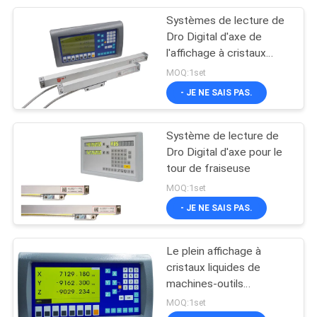
Systèmes de lecture de
10
Dro Digital d'axe de
Échelles en verre
l'affichage à cristaux
liquides 3 d'Easson pour
MOQ:1set
linéaires
la fraiseuse
- JE NE SAIS PAS.
Système de lecture de
Dro Digital d'axe pour le
tour de fraiseuse
17
MOQ:1set
Lecture de Digital de
- JE NE SAIS PAS.
2 axes
Le plein affichage à
cristaux liquides de
machines-outils
d'options d'ES-8C
MOQ:1set
montrent le système de