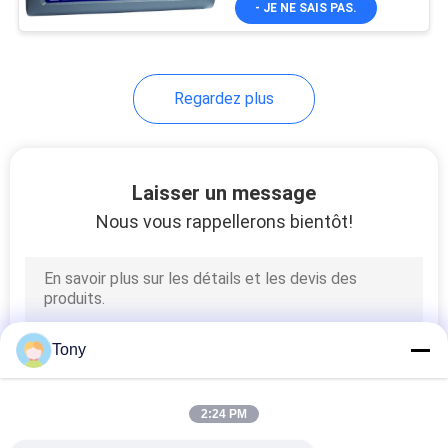
- JE NE SAIS PAS.
8
lecture de Digital
Encodeurs linéaires
exposés
Regardez plus
Laisser un message
Nous vous rappellerons bientôt!
13
Vmm machine de
mesure
Tony
2:24 PM
10