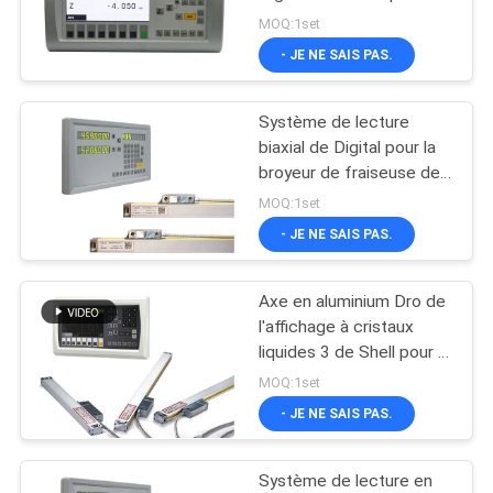
machine de tour de
SITE
MOQ:1set
moulin de Bridgeport
- JE NE SAIS PAS.
16
PRIVACY
Système de lecture
Système de lecture
POLICY
biaxial de Digital pour la
de Digital
broyeur de fraiseuse de
moulin
MOQ:1set
- JE NE SAIS PAS.
Axe en aluminium Dro de
16
l'affichage à cristaux
Lecture de position
liquides 3 de Shell pour la
fraiseuse de moulin de
MOQ:1set
de Digital
Bridgeport
- JE NE SAIS PAS.
Système de lecture en