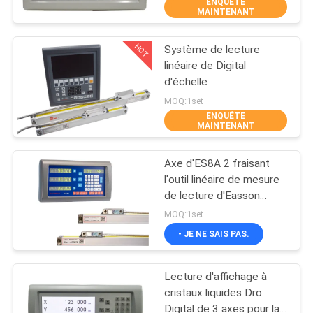
ENQUÊTE
L'USINE
MAINTENANT
HOT
Système de lecture
CONTRÔLE
23
linéaire de Digital
QUALITÉ
d'échelle
Encodeur linéaire
MOQ:1set
d'échelle en verre
ENQUÊTE
CONTACTEZ-
MAINTENANT
NOUS
Axe d'ES8A 2 fraisant
l'outil linéaire de mesure
NOUVELLES
de lecture d'Easson
15
Digital
MOQ:1set
Encodeur linéaire
CAS
- JE NE SAIS PAS.
micro
Lecture d'affichage à
PLAN
cristaux liquides Dro
DU
Digital de 3 axes pour la