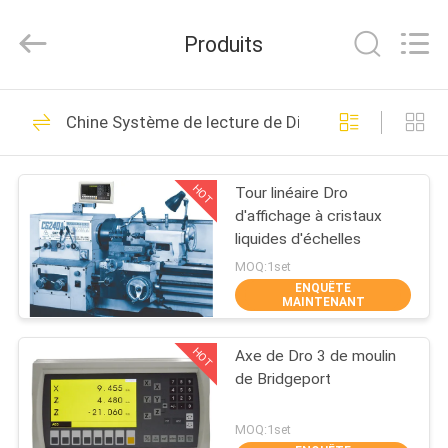
Zhuhai
Easson
Measurement
Produits
Technology
Ltd..
All
Rights
Reserved.
MAISON
29
Chine Système de lecture de Digital
Encodeur linéaire
PRODUITS
d'échelle
HOT
Tour linéaire Dro
d'affichage à cristaux
À
liquides d'échelles
PROPOS
MOQ:1set
ENQUÊTE
DE
MAINTENANT
31
NOUS
Encodeurs linéaires
HOT
Axe de Dro 3 de moulin
de Bridgeport
VISITE
optiques
DE
MOQ:1set