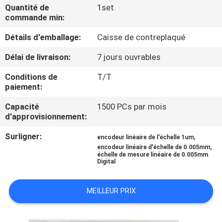
L'USINE
Quantité de
1set
commande min:
Détails d'emballage:
Caisse de contreplaqué
CONTRÔLE
QUALITÉ
Délai de livraison:
7 jours ouvrables
Conditions de
T/T
CONTACTEZ-
paiement:
NOUS
Capacité
1500 PCs par mois
d'approvisionnement:
NOUVELLES
Surligner:
,
encodeur linéaire de l'échelle 1um
,
encodeur linéaire d'échelle de 0.005mm
échelle de mesure linéaire de 0.005mm
Digital
CAS
MEILLEUR PRIX
PLAN
DU