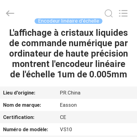
Zhuhai
Easson
Measurement
Technology
Ltd..
Encodeur linéaire d'échelle
All
Rights
Reserved.
L'affichage à cristaux liquides
MAISON
de commande numérique par
PRODUITS
ordinateur de haute précision
montrent l'encodeur linéaire
À
de l'échelle 1um de 0.005mm
PROPOS
DE
Lieu d'origine:
P.R.China
NOUS
Nom de marque:
Easson
Certification:
CE
VISITE
Numéro de modèle:
VS10
DE