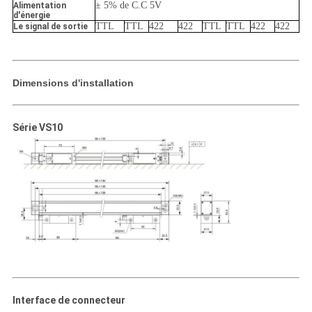
± 5% de C.C 5V
Alimentation
d'énergie
TTL
TTL
422
422
TTL
TTL
422
422
Le signal de sortie
Dimensions d'installation
Série VS10
Interface de connecteur