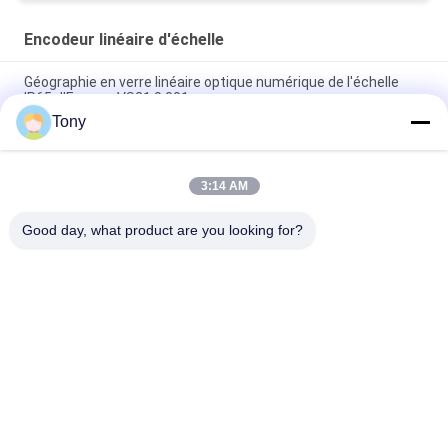
Encodeur linéaire d'échelle
Géographie en verre linéaire optique numérique de l'échelle
IP65 d'Easson VS21 0.001mm
Tony
2 encodeur linéaire par accroissement absolu de tour de
fraiseuse de 3 axes
3:14 AM
Encodeur linéaire d'échelle de laser pour la broyeur Milling
Lathe Optical de commande numérique par ordinateur
Good day, what product are you looking for?
Catégories populaires
Tous
Encodeur Linéaire 
Encodeurs Linéaires 
D'échelle
Optiques
Encodeur Linéaire 
Encodeur Linéaire 
D'échelle En Verre
Micro
Système De Lecture 
Lecture De Position 