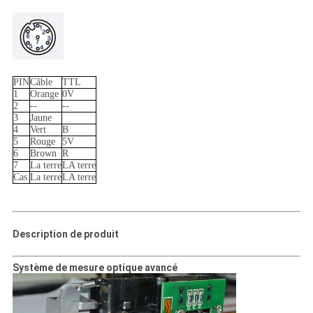
PIN
Câble
TTL
1
Orange
0V
2
--
--
3
Jaune
4
Vert
B
5
Rouge
5V
6
Brown
R
7
La terre
LA terre
Cas
La terre
LA terre
Description de produit
Système de mesure optique avancé