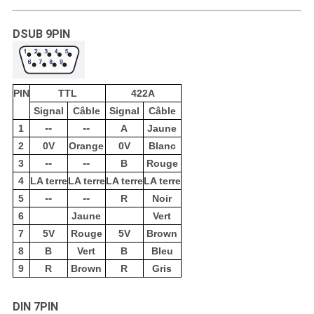
DSUB 9PIN
PIN
TTL
422A
Signal
Câble
Signal
Câble
--
--
1
A
Jaune
2
0V
Orange
0V
Blanc
--
--
3
B
Rouge
4
LA terre
LA terre
LA terre
LA terre
--
--
5
R
Noir
6
Jaune
Vert
7
5V
Rouge
5V
Brown
8
B
Vert
B
Bleu
9
R
Brown
R
Gris
DIN 7PIN