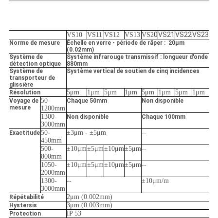
0
VS21
VS22
VS23
VS10
VS11
VS12
VS13
VS2
Norme de mesure
Échelle en verre - période de râper : 20μm
(0.02mm)
Système de
Système infrarouge transmissif : longueur d'onde
détection optique
880mm
Système de
Système vertical de soutien de cinq incidences
transporteur de
glissière
5μm
1μm
5μm
1μm
5μm
1μm
5μm
1μm
Résolution
50-
Voyage de
Chaque 50mm
Non disponible
mesure
1200mm
1300-
Non disponible
Chaque 100mm
3000mm
50-
±3μm -
±5μm
--
Exactitude
450mm
500-
±10μm
±5μm
±10μm
±5μm
--
800mm
1050-
±10μm
±5μm
±10μm
±5μm
--
2000mm
1300-
--
±10μm/m
3000mm
2μm (0.002mm)
Répétabilité
3μm (0.003mm)
Hystersis
IP 53
Protection