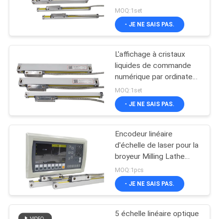
axes
SITE
MOQ:1set
- JE NE SAIS PAS.
16
PRIVACY
Système de lecture
L'affichage à cristaux
POLICY
liquides de commande
de Digital
numérique par ordinateur
de haute précision
MOQ:1set
montrent l'encodeur
- JE NE SAIS PAS.
linéaire de l'échelle 1um
de 0.005mm
Encodeur linéaire
16
d'échelle de laser pour la
Lecture de position
broyeur Milling Lathe
Optical de commande
MOQ:1pcs
de Digital
numérique par ordinateur
- JE NE SAIS PAS.
5 échelle linéaire optique