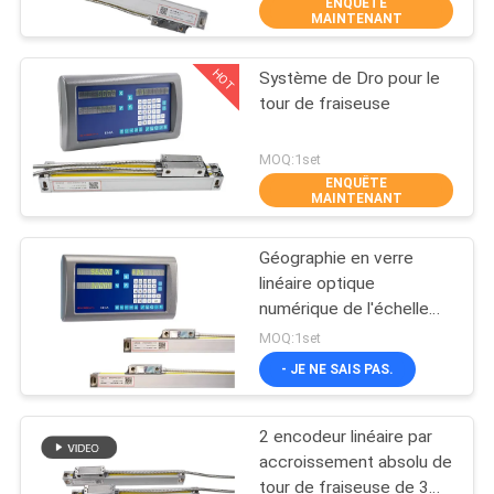
ENQUÊTE
L'USINE
MAINTENANT
HOT
Système de Dro pour le
CONTRÔLE
23
tour de fraiseuse
QUALITÉ
Encodeur linéaire
MOQ:1set
d'échelle en verre
ENQUÊTE
CONTACTEZ-
MAINTENANT
NOUS
Géographie en verre
linéaire optique
NOUVELLES
numérique de l'échelle
15
IP65 d'Easson VS21
MOQ:1set
0.001mm
Encodeur linéaire
CAS
- JE NE SAIS PAS.
micro
2 encodeur linéaire par
PLAN
accroissement absolu de
DU
tour de fraiseuse de 3