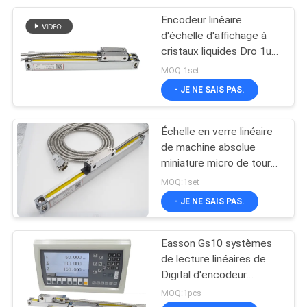
Encodeur linéaire
10
d'échelle d'affichage à
Échelles en verre
cristaux liquides Dro 1um
5um de tour de moulin de
MOQ:1set
linéaires
lecture de Digital
- JE NE SAIS PAS.
Échelle en verre linéaire
de machine absolue
miniature micro de tour
17
de position
MOQ:1set
Lecture de Digital de
- JE NE SAIS PAS.
2 axes
Easson Gs10 systèmes
de lecture linéaires de
Digital d'encodeur
d'échelle de 50 - 3000
MOQ:1pcs
millimètres