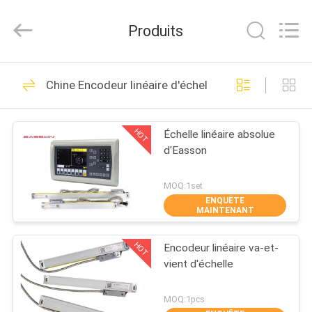
Zhuhai
Easson
Measurement
Produits
Technology
Ltd..
All
Rights
Reserved.
MAISON
29
Chine Encodeur linéaire d'échelle
Encodeur linéaire
PRODUITS
d'échelle
HOT
Échelle linéaire absolue
d'Easson
À
PROPOS
MOQ:1set
ENQUÊTE
DE
MAINTENANT
31
NOUS
Encodeurs linéaires
HOT
Encodeur linéaire va-et-
vient d'échelle
VISITE
optiques
DE
MOQ:1pcs