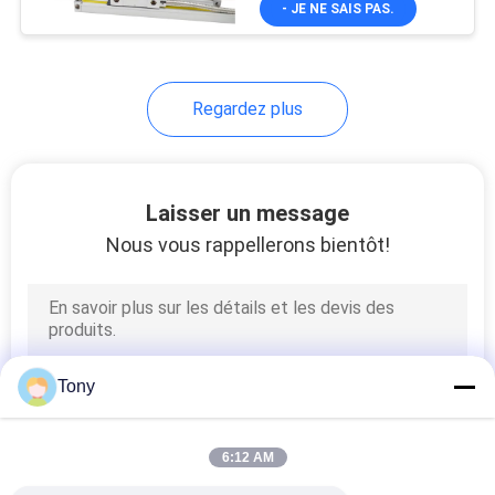
- JE NE SAIS PAS.
8
Encodeurs linéaires
exposés
Regardez plus
Laisser un message
Nous vous rappellerons bientôt!
13
Vmm machine de
mesure
Tony
6:12 AM
10