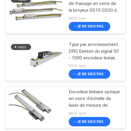
de fraisage en verre de
la broyeur GS10 GS30 de
11
tour de commande
MOQ:1set
numérique par ordinateur
Encodeurs linéaires
- JE NE SAIS PAS.
de micron
absolus
Type par accroissement
DRO Easson du signal 50
- 1000 encodeur linéaire
d'échelle du millimètre
MOQ:1pcs
- JE NE SAIS PAS.
21
Lecture de Digital de
Encodeur linéaire optique
en verre d'échelle de
3 axes
laser de mesure de
longueur
MOQ:1pcs
- JE NE SAIS PAS.