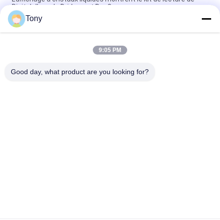
Digital d'axe de Bridgeport Dro 3
Tony
Lecture de Digital d'axe de Mini Lathe 3 de moulin avec
l'encodeur linéaire d'échelles
9:05 PM
Kit optique de lecture de Digital d'axe de la règle 3 pour la
fraiseuse
Good day, what product are you looking for?
Catégories populaires
Tous
Encodeur Linéaire 
Encodeurs Linéaires 
D'échelle
Optiques
Encodeur Linéaire 
Encodeur Linéaire 
D'échelle En Verre
Micro
Système De Lecture 
Lecture De Position 
De Digital
De Digital
Encodeurs Linéaires 
Lecture De Digital 
Absolus
De 3 Axes