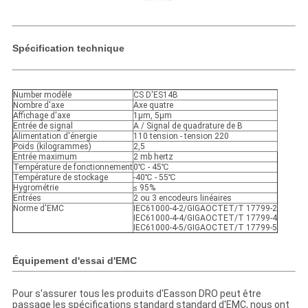
Spécification technique
Number modèle
CS D'ES14B
Nombre d'axe
Axe quatre
Affichage d'axe
1μm, 5μm
Entrée de signal
A / Signal de quadrature de B
Alimentation d'énergie
110 tension - tension 220
Poids (kilogrammes)
2,5
Entrée maximum
2 mb hertz
Température de fonctionnement
0℃ - 45℃
Température de stockage
-40℃ - 55℃
Hygrométrie
≤ 95%
Entrées
2 ou 3 encodeurs linéaires
Norme d'EMC
IEC61000-4-2/GIGAOCTET/T 17799-2
IEC61000-4-4/GIGAOCTET/T 17799-4
IEC61000-4-5/GIGAOCTET/T 17799-5
Équipement d'essai d'EMC
Pour s'assurer tous les produits d'Easson DRO peut être
passage les spécifications standard standard d'EMC, nous ont