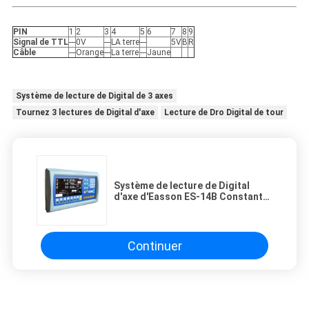
PIN
1
2
3
4
5
6
7
8
9
Signal de TTL
---
0V
---
LA terre
---
5V
B
R
Câble
---
Orange
---
La terre
---
Jaune
Système de lecture de Digital de 3 axes
Tournez 3 lectures de Digital d'axe
Lecture de Dro Digital de tour
Système de lecture de Digital
d'axe d'Easson ES-14B Constant
Speed Lathe 3
Continuer