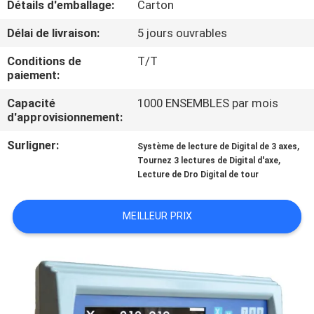
Détails d'emballage:
Carton
L'USINE
Délai de livraison:
5 jours ouvrables
CONTRÔLE
Conditions de
T/T
paiement:
QUALITÉ
Capacité
1000 ENSEMBLES par mois
d'approvisionnement:
CONTACTEZ-
Surligner:
,
NOUS
Système de lecture de Digital de 3 axes
,
Tournez 3 lectures de Digital d'axe
Lecture de Dro Digital de tour
NOUVELLES
MEILLEUR PRIX
CAS
PLAN
DU