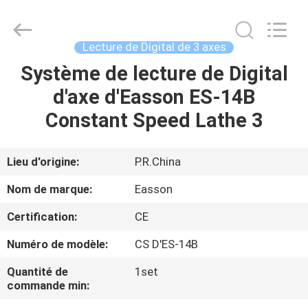
Zhuhai
Easson
Measurement
Technology
Ltd..
Lecture de Digital de 3 axes
All
Rights
Reserved.
Système de lecture de Digital
MAISON
d'axe d'Easson ES-14B
PRODUITS
Constant Speed Lathe 3
À
Lieu d'origine:
P.R.China
PROPOS
Nom de marque:
Easson
DE
Certification:
CE
NOUS
Numéro de modèle:
CS D'ES-14B
VISITE
Quantité de
1set
commande min:
DE