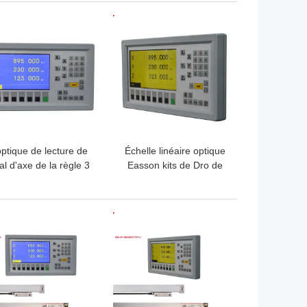
LLEUR PRIX
MEILLEUR PRIX
optique de lecture de
Échelle linéaire optique
tal d'axe de la règle 3
Easson kits de Dro de
pour la fraiseuse
fraiseuse d'affichage à
cristaux liquides de 7
pouces
LLEUR PRIX
MEILLEUR PRIX