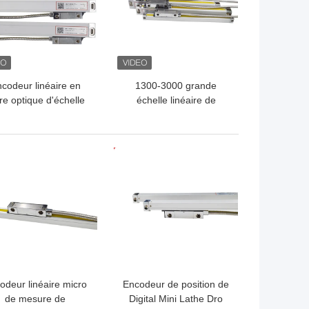
codeur linéaire en
1300-3000 grande
re optique d'échelle
échelle linéaire de
 mesure de Dro de
fraisage d'Easson
chelle VS20 en verre
d'aléseuse de tour de
millimètre
LLEUR PRIX
MEILLEUR PRIX
odeur linéaire micro
Encodeur de position de
de mesure de
Digital Mini Lathe Dro