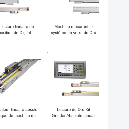
/ lecture linéaire de
Machine mesurant le
position de Digital
système en verre de Dro
échelle de tour de 3
d'échelle d'axe de la
 pour des machines-
lecture de Digital 2
tilles à commande
LLEUR PRIX
MEILLEUR PRIX
numérique
deur linéaire absolu
Lecture de Dro Kit
ique de machine de
Grinder Absolute Linear
sure d'unité de Dro
Encoders Digital de 3
axes