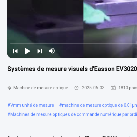
Systèmes de mesure visuels d'Easson EV3020
Machine de mesure optique
2025-06-03
1810 poin
#
Vmm unité de mesure
#
machine de mesure optique de 0.01μ
#
Machines de mesure optiques de commande numérique par ord