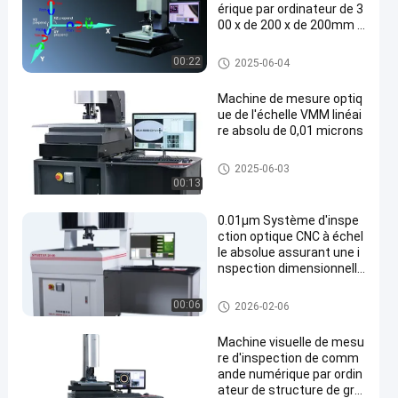
érique par ordinateur de 3
00 x de 200 x de 200mm p
our l'inspection industriell
e
Machines de mesure visuelles
00:22
2025-06-04
Machine de mesure optiq
ue de l'échelle VMM linéai
re absolu de 0,01 microns
Machine de mesure optique
2025-06-03
00:13
0.01μm Système d'inspe
ction optique CNC à échel
le absolue assurant une i
nspection dimensionnelle
précise et une surveillanc
e de la production
Système de mesure de vision
00:06
2026-02-06
de commande numérique par
ordinateur
Machine visuelle de mesu
re d'inspection de comm
ande numérique par ordin
ateur de structure de gra