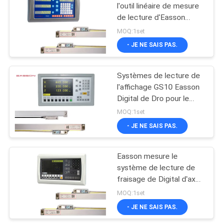
l'outil linéaire de mesure
de lecture d'Easson
11
Digital
MOQ:1set
Encodeurs linéaires
- JE NE SAIS PAS.
absolus
Systèmes de lecture de
l'affichage GS10 Easson
Digital de Dro pour le
moulin de Bridgeport
MOQ:1set
- JE NE SAIS PAS.
21
Lecture de Digital de
Easson mesure le
système de lecture de
3 axes
fraisage de Digital d'axe
de l'affichage à cristaux
MOQ:1set
liquides 3 de tour
- JE NE SAIS PAS.