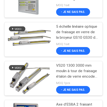
2
SITE
MOQ:1set
- JE NE SAIS PAS.
16
PRIVACY
Système de lecture
5 échelle linéaire optique
POLICY
de fraisage en verre de
de Digital
la broyeur GS10 GS30 de
tour de commande
MOQ:1set
numérique par ordinateur
- JE NE SAIS PAS.
de micron
VS20 1300 3000 mm
16
moulin à tour de fraisage
Lecture de position
étalon de verre encodeur
linéaire DRO
MOQ:1pcs
de Digital
- JE NE SAIS PAS.
Axe d'ES8A 2 fraisant