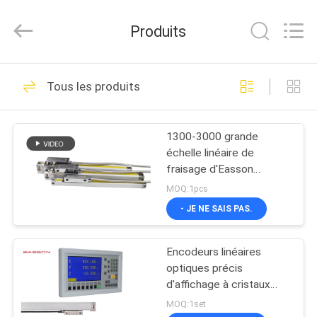
Zhuhai
Easson
Measurement
Produits
Technology
Ltd..
All
Rights
Reserved.
MAISON
29
Tous les produits
Encodeur linéaire
PRODUITS
d'échelle
1300-3000 grande
échelle linéaire de
À
fraisage d'Easson
PROPOS
d'aléseuse de tour de
MOQ:1pcs
millimètre
DE
- JE NE SAIS PAS.
31
NOUS
Encodeurs linéaires
Encodeurs linéaires
optiques précis
VISITE
optiques
d'affichage à cristaux
liquides Dro pour des
DE
MOQ:1set