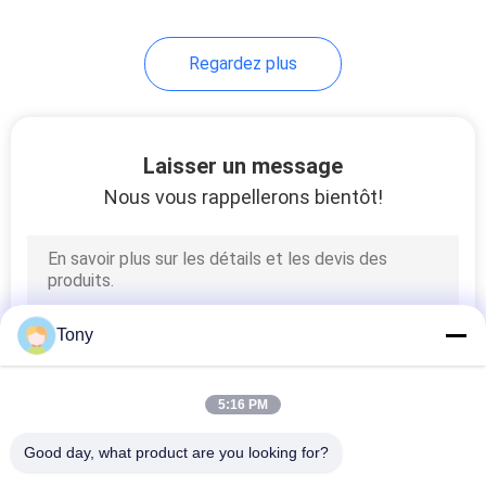
10
Regardez plus
Échelles en verre
linéaires
Laisser un message
Nous vous rappellerons bientôt!
17
Lecture de Digital de
Tony
2 axes
5:16 PM
Good day, what product are you looking for?