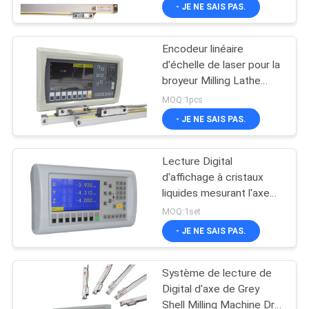
tours de fraiseuses
- JE NE SAIS PAS.
L'USINE
Encodeur linéaire
CONTRÔLE
23
d'échelle de laser pour la
QUALITÉ
broyeur Milling Lathe
Encodeur linéaire
Optical de commande
MOQ:1pcs
d'échelle en verre
numérique par ordinateur
CONTACTEZ-
- JE NE SAIS PAS.
NOUS
Lecture Digital
d'affichage à cristaux
NOUVELLES
liquides mesurant l'axe
15
linéaire de Dro 3 de
MOQ:1set
moulin d'échelle
Encodeur linéaire
CAS
- JE NE SAIS PAS.
micro
Système de lecture de
PLAN
Digital d'axe de Grey
DU
Shell Milling Machine Dro