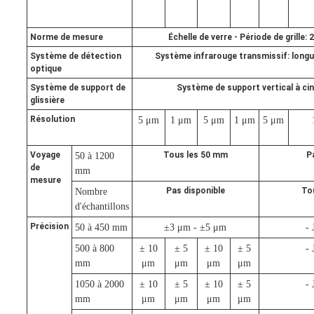
Norme de mesure
Échelle de verre - Période de grille:
Système de détection
Système infrarouge transmissif: long
optique
Système de support de
Système de support vertical à ci
glissière
Résolution
5 μm
1 μm
5 μm
1 μm
5 μm
Voyage
Tous les 50 mm
P
50 à 1200
de
mm
mesure
Pas disponible
To
Nombre
d'échantillons
Précision
50 à 450 mm
±3 μm - ±5 μm
- 
500 à 800
± 10
± 5
± 10
± 5
- 
mm
μm
μm
μm
μm
1050 à 2000
± 10
± 5
± 10
± 5
- 
mm
μm
μm
μm
μm