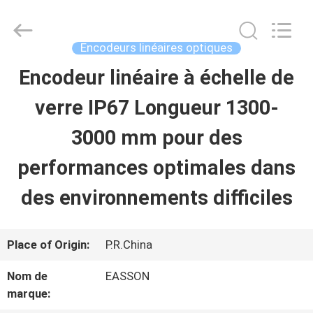
Zhuhai
Easson
Measurement
Technology
Encodeurs linéaires optiques
Ltd..
All
Encodeur linéaire à échelle de
MAISON
Rights
Reserved.
verre IP67 Longueur 1300-
PRODUITS
3000 mm pour des
performances optimales dans
À
des environnements difficiles
PROPOS
DE
Place of Origin:
P.R.China
NOUS
Nom de
EASSON
marque: