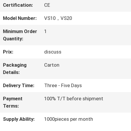
VISITE
Certification:
CE
DE
Model Number:
VS10，VS20
L'USINE
Minimum Order
1
Quantity:
CONTRÔLE
Prix:
discuss
QUALITÉ
Packaging
Carton
Details:
CONTACTEZ-
Delivery Time:
Three - Five Days
NOUS
Payment
100% T/T before shipment
Terms:
NOUVELLES
Supply Ability:
1000pieces per month