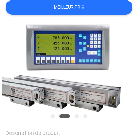
CAS
MEILLEUR PRIX
PLAN
DU
SITE
PRIVACY
POLICY
Description de produit