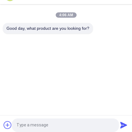
encodeurs linéaires optiques de l'échelle 0.1um en verre pour
la machine de tour
4:06 AM
3 systèmes de mesure de Dro de lecture de Digital d'axe pour
Good day, what product are you looking for?
la machine de fraisage de tour
Catégories populaires
Tous
Encodeur Linéaire 
Encodeurs Linéaires 
D'échelle
Optiques
Encodeur Linéaire 
Encodeur Linéaire 
D'échelle En Verre
Micro
Système De Lecture 
Lecture De Position 
De Digital
De Digital
Encodeurs Linéaires 
Lecture De Digital 
Demandez un devis
Absolus
De 3 Axes