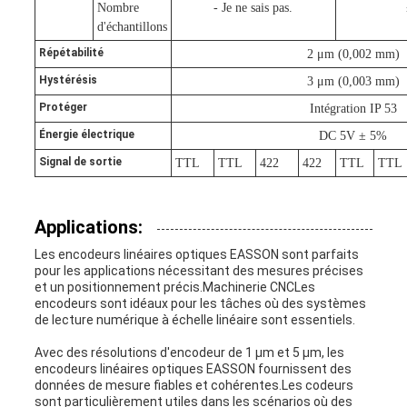
Nombre
- Je ne sais pas.
d'échantillons
Répétabilité
2 μm (0,002 mm)
Hystérésis
3 μm (0,003 mm)
Protéger
Intégration IP 53
Énergie électrique
DC 5V ± 5%
Signal de sortie
TTL
TTL
422
422
TTL
TTL
Applications:
Les encodeurs linéaires optiques EASSON sont parfaits
pour les applications nécessitant des mesures précises
et un positionnement précis.Machinerie CNCLes
encodeurs sont idéaux pour les tâches où des systèmes
de lecture numérique à échelle linéaire sont essentiels.
Avec des résolutions d'encodeur de 1 μm et 5 μm, les
encodeurs linéaires optiques EASSON fournissent des
données de mesure fiables et cohérentes.Les codeurs
sont particulièrement utiles dans les scénarios où des