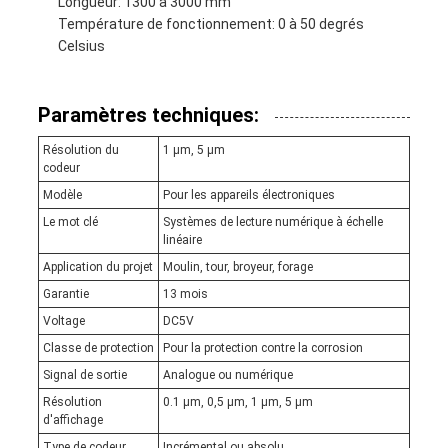
Longueur: 1300 à 3000 mm
Température de fonctionnement: 0 à 50 degrés
Celsius
Paramètres techniques:
Résolution du
1 μm, 5 μm
codeur
Modèle
Pour les appareils électroniques
Le mot clé
Systèmes de lecture numérique à échelle
linéaire
Application du projet
Moulin, tour, broyeur, forage
Garantie
13 mois
Voltage
DC5V
Classe de protection
Pour la protection contre la corrosion
Signal de sortie
Analogue ou numérique
Résolution
0.1 μm, 0,5 μm, 1 μm, 5 μm
d'affichage
Type de codeur
Incrémental ou absolu