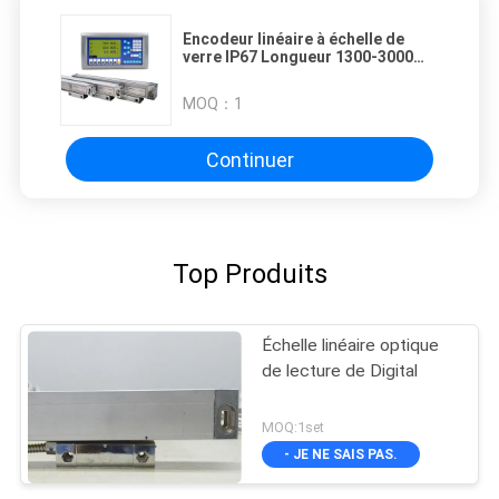
Encodeur linéaire à échelle de
verre IP67 Longueur 1300-3000
mm pour des performances
optimales dans des
MOQ：
1
environnements difficiles
Continuer
Top Produits
Échelle linéaire optique
de lecture de Digital
MOQ:1set
- JE NE SAIS PAS.