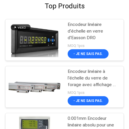
Top Produits
Encodeur linéaire
d'échelle en verre
d'Easson DRO
MOQ:1pcs
- JE NE SAIS PAS.
Encodeur linéaire à
l'échelle du verre de
forage avec affichage de
lecture numérique
MOQ:1pcs
- JE NE SAIS PAS.
0.001mm Encodeur
linéaire absolu pour une