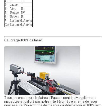
2
--
--
3
Jaune
4
Vert
B
5
Rouge
5V
6
Brown
R
7
La terre
LA terre
Cas
La terre
LA terre
Calibrage 100% de laser
Tous les encodeurs linéaires d'Easson sont individuellement
inspectés et calibré par notre interféromètre interne de laser
pour assurer l'exactitude de mesure conformez-vous 100% aux