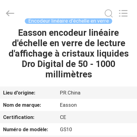
Zhuhai
Easson
Measurement
Technology
Ltd..
Encodeur linéaire d'échelle en verre
All
Rights
Reserved.
Easson encodeur linéaire
MAISON
d'échelle en verre de lecture
PRODUITS
d'affichage à cristaux liquides
Dro Digital de 50 - 1000
À
millimètres
PROPOS
DE
Lieu d'origine:
P.R.China
NOUS
Nom de marque:
Easson
Certification:
CE
VISITE
Numéro de modèle:
GS10
DE