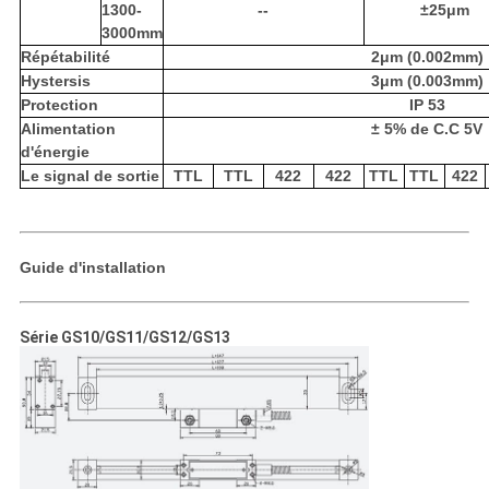
1300-
--
±25μm
3000mm
Répétabilité
2μm (0.002mm)
Hystersis
3μm (0.003mm)
Protection
IP 53
Alimentation
± 5% de C.C 5V
d'énergie
Le signal de sortie
TTL
TTL
422
422
TTL
TTL
422
Guide d'installation
Série GS10/GS11/GS12/GS13