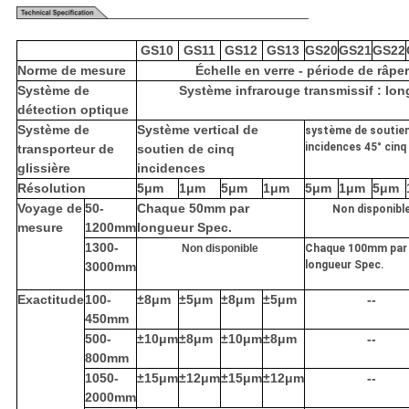
GS10
GS11
GS12
GS13
GS20
GS21
GS22
Norme de mesure
Échelle en verre - période de râp
Système de
Système infrarouge transmissif : l
détection optique
Système de
Système vertical de
système de soutie
incidences 45° cinq
transporteur de
soutien de cinq
glissière
incidences
Résolution
5μm
1μm
5μm
1μm
5μm
1μm
5μm
Voyage de
50-
Chaque 50mm par
Non disponibl
mesure
1200mm
longueur Spec.
1300-
Non disponible
Chaque 100mm par
longueur Spec.
3000mm
Exactitude
100-
±8μm
±5μm
±8μm
±5μm
--
450mm
500-
±10μm
±8μm
±10μm
±8μm
--
800mm
1050-
±15μm
±12μm
±15μm
±12μm
--
2000mm