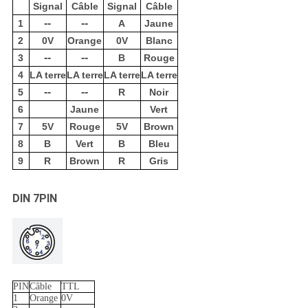
Signal
Câble
Signal
Câble
--
--
1
A
Jaune
2
0V
Orange
0V
Blanc
--
--
3
B
Rouge
4
LA terre
LA terre
LA terre
LA terre
--
--
5
R
Noir
6
Jaune
Vert
7
5V
Rouge
5V
Brown
8
B
Vert
B
Bleu
9
R
Brown
R
Gris
DIN 7PIN
PIN
Câble
TTL
1
Orange
0V