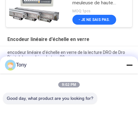
meuleuse de haute
précision
MOQ:1pcs
- JE NE SAIS PAS.
Encodeur linéaire d'échelle en verre
encodeur linéaire d'échelle en verre de la lecture DRO de Dro
Digital de machine du tour 20micron
Tony
Encodeur linéaire en verre optique d'échelle de mesure de Dro
de l'échelle VS20 en verre
9:02 PM
1300-3000 grande échelle linéaire de fraisage d'Easson
d'aléseuse de tour de millimètre
Good day, what product are you looking for?
Catégories populaires
Tous
Encodeur Linéaire 
Encodeurs Linéaires 
D'échelle
Optiques