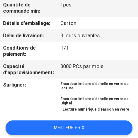
L'USINE
Quantité de
1pcs
commande min:
Détails d'emballage:
Carton
CONTRÔLE
QUALITÉ
Délai de livraison:
3 jours ouvrables
Conditions de
T/T
CONTACTEZ-
paiement:
NOUS
Capacité
3000 PCs par mois
d'approvisionnement:
NOUVELLES
Surligner:
Encodeur linéaire d'échelle en verre de
lecture
,
Encodeur linéaire d'échelle en verre de
CAS
Digital
,
Lecture numérique d'easson en verre
PLAN
MEILLEUR PRIX
DU