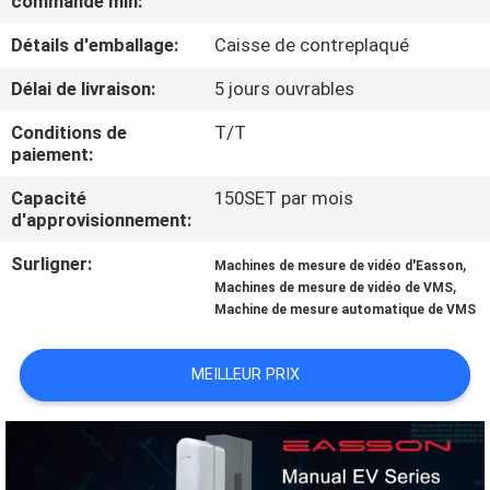
commande min:
L'USINE
Détails d'emballage:
Caisse de contreplaqué
CONTRÔLE
Délai de livraison:
5 jours ouvrables
QUALITÉ
Conditions de
T/T
paiement:
CONTACTEZ-
Capacité
150SET par mois
d'approvisionnement:
NOUS
Surligner:
,
Machines de mesure de vidéo d'Easson
,
Machines de mesure de vidéo de VMS
NOUVELLES
Machine de mesure automatique de VMS
CAS
MEILLEUR PRIX
PLAN
DU