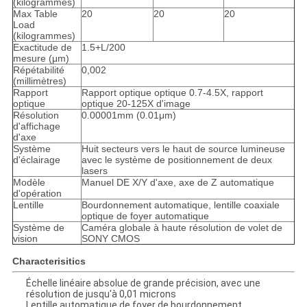
(kilogrammes)
Max Table
20
20
20
Load
(kilogrammes)
Exactitude de
1.5+L/200
mesure (μm)
Répétabilité
0,002
(millimètres)
Rapport
Rapport optique optique 0.7-4.5X, rapport
optique
optique 20-125X d'image
Résolution
0.00001mm (0.01μm)
d'affichage
d'axe
Système
Huit secteurs vers le haut de source lumineuse
d'éclairage
avec le système de positionnement de deux
lasers
Modèle
Manuel DE X/Y d'axe, axe de Z automatique
d'opération
Lentille
Bourdonnement automatique, lentille coaxiale
optique de foyer automatique
Système de
Caméra globale à haute résolution de volet de
vision
SONY CMOS
Characterisitics
Échelle linéaire absolue de grande précision, avec une
résolution de jusqu'à 0,01 microns
Lentille automatique de foyer de bourdonnement