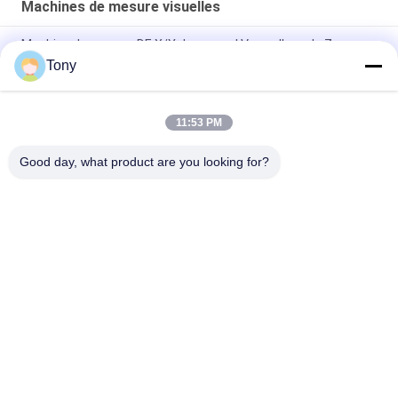
Machines de mesure visuelles
Machine de mesure DE X/Y du manuel Vmm d'axe de Z avec
0,5 um échelles de résolution
Tony
instrument de mesure de VMs d'échelle de la résolution 0.5um
11:53 PM
la mesure de la vidéo C2515 de 250x150x150mm usine avec le
zoom manuel
Good day, what product are you looking for?
Catégories populaires
Tous
Encodeur Linéaire 
Encodeurs Linéaires 
D'échelle
Optiques
Encodeur Linéaire 
Encodeur Linéaire 
D'échelle En Verre
Micro
Système De Lecture 
Lecture De Position 
De Digital
De Digital