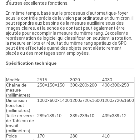
d'autres excellentes fonctions.
En même temps, basé sur le processus d'automatique-foyer
sous le contrôle précis de la vision par ordinateur et du micron, il
peut répondre aux besoins de la mesure auxiliaire sous des
images claires, et la sonde de contact peut également être
ajoutée pour accomplir la mesure du même rang. L'excellente
représentation de logiciel qui classification soutient la rotation,
la mesure en lots et résultat du même rang spatiaux de SPC
peut être effectuée quand des objets sont aléatoirement
placés ou des montages sont employées.
Spécification technique
Modèle
2515
3020
4030
Chaîne de
250×150×150
300x200x200
400x300x250
mesure
(millimètres)
Dimension
1000×600×1400
1200x720x1600
1200x720x1600
hors-tout
(millimètres)
Taille en verre
289x189x10
339x239x10
439x339x12
de Tableau de
travail
(millimètres)
Poids
170
280
410