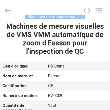
Zhuhai
Easson
Measurement
Technology
Ltd..
Machines de mesure visuelles
All
Rights
Reserved.
Machines de mesure visuelles
MAISON
de VMS VMM automatique de
PRODUITS
zoom d'Easson pour
l'inspection de QC
À
PROPOS
Lieu d'origine:
P.R.China
DE
Nom de marque:
Easson
NOUS
Certification:
CE
Numéro de modèle:
EV-3020
VISITE
DE
Quantité de
1set