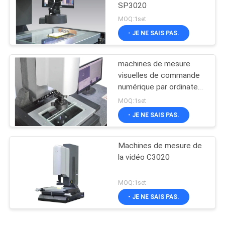
SP3020
MOQ:1set
- JE NE SAIS PAS.
machines de mesure
visuelles de commande
numérique par ordinateur
de 0.01μM
MOQ:1set
- JE NE SAIS PAS.
Machines de mesure de
la vidéo C3020
MOQ:1set
- JE NE SAIS PAS.