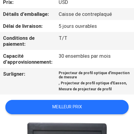
Prix:
USD
L'USINE
Détails d'emballage:
Caisse de contreplaqué
CONTRÔLE
Délai de livraison:
5 jours ouvrables
QUALITÉ
Conditions de
T/T
paiement:
CONTACTEZ-
Capacité
30 ensembles par mois
d'approvisionnement:
NOUS
Surligner:
Projecteur de profil optique d'inspection
de mesure
NOUVELLES
,
,
Projecteur de profil optique d'Easson
Mesure de projecteur de profil
CAS
MEILLEUR PRIX
PLAN
DU