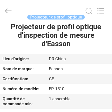
Zhuhai
Easson
Measurement
Technology
Ltd..
Projecteur de profil optique
All
Rights
Reserved.
Projecteur de profil optique
MAISON
d'inspection de mesure
PRODUITS
d'Easson
À
Lieu d'origine:
P.R.China
PROPOS
Nom de marque:
Easson
DE
Certification:
CE
NOUS
Numéro de modèle:
EP-1510
VISITE
Quantité de
1 ensemble
commande min:
DE