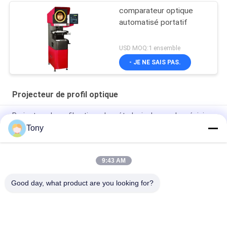
comparateur optique
automatisé portatif
USD MOQ:1 ensemble
- JE NE SAIS PAS.
Projecteur de profil optique
Projecteur de profil optique de métrologie de grande précision
industrielle de Digital
Tony
Projecteur de profil optique horizontal d'inspection de vitesse
9:43 AM
Métrologie optique mécanique optique de comparateur
d'Easson Digital
Good day, what product are you looking for?
Catégories populaires
Tous