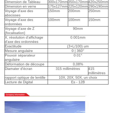
Dimension de Tableau
300x170mm
350x170mm
420x250mm
Dimension en verre
175x127mm
225x120mm
290x190mm
Voyage d'axe des
150mm
200mm
250mm
abscisses
Voyage d'axe des
100mm
100mm
150mm
ordonnées
Voyage d'axe de Z
90mm
(focalisation)
X, résolution d'affichage
0.001mm
d'axe des ordonnées
Exactitude
(3+L/100) um
Mesure angulaire
0 | 360°
Pouvoir séparateur
0.01°
angulaire
Déformation de découpe
0,08%
Diamater d'écran
315 millimètres
415
millimètres
rapport optique de lentille
10X, 20X, 50X, un choix
Lecture de Digital
Es - 12B