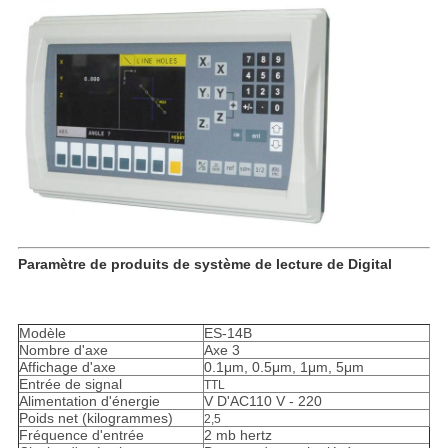
Paramètre de produits de système de lecture de Digital
Modèle
ES-14B
Nombre d'axe
Axe 3
Affichage d'axe
0.1μm, 0.5μm, 1μm, 5μm
Entrée de signal
TTL
Alimentation d'énergie
V D'AC110 V - 220
Poids net (kilogrammes)
2,5
Fréquence d'entrée
2 mb hertz