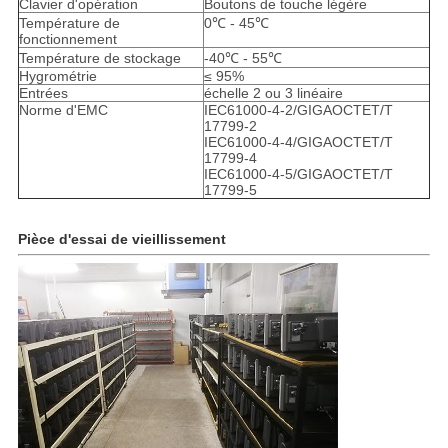
Clavier d'opération
Boutons de touche légère
Température de
0℃ - 45℃
fonctionnement
Température de stockage
-40℃ - 55℃
Hygrométrie
≤ 95%
Entrées
échelle 2 ou 3 linéaire
Norme d'EMC
IEC61000-4-2/GIGAOCTET/T
17799-2
IEC61000-4-4/GIGAOCTET/T
17799-4
IEC61000-4-5/GIGAOCTET/T
17799-5
Pièce d'essai de vieillissement