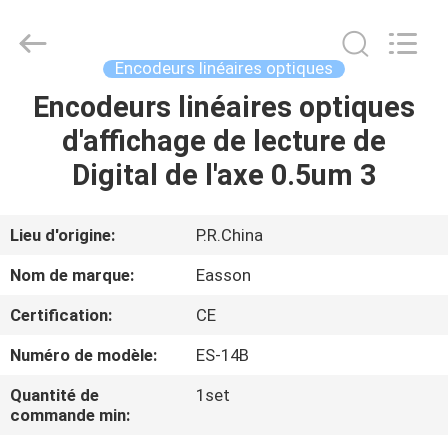
Zhuhai
Easson
Measurement
Technology
Ltd..
Encodeurs linéaires optiques
All
Rights
Reserved.
Encodeurs linéaires optiques
MAISON
d'affichage de lecture de
PRODUITS
Digital de l'axe 0.5um 3
À
Lieu d'origine:
P.R.China
PROPOS
Nom de marque:
Easson
DE
Certification:
CE
NOUS
Numéro de modèle:
ES-14B
VISITE
Quantité de
1set
commande min:
DE