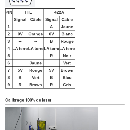
PIN
TTL
422A
Signal
Câble
Signal
Câble
--
--
1
A
Jaune
2
0V
Orange
0V
Blanc
--
--
3
B
Rouge
4
LA terre
LA terre
LA terre
LA terre
--
--
5
R
Noir
6
Jaune
Vert
7
5V
Rouge
5V
Brown
8
B
Vert
B
Bleu
9
R
Brown
R
Gris
Calibrage 100% de laser