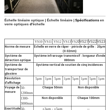
Échelle linéaire optique | Échelle linéaire |
Spécifications
en
verre optiques
d'
échelle
0
VS21
VS22
VS23
VS10
VS11
VS12
VS13
VS2
Norme de mesure
Échelle en verre de râper - période de grille : 20μm
(0.02mm)
Système de
Système infrarouge transmissif : longueur d'onde
détection optique
880mm
Système de
Système vertical de soutien de cinq incidences
transporteur de
glissière
Résolution
5μm
1μm
5μm
1μm
5μm
1μm
5μm
1μm
d'affichage
Voyage de
Chaque 50mm
Non disponible
50-
mesure
1200mm
Non disponible
Chaque 100mm
1300-
3000mm
Exactitude
50-
±3μm - ±5μm
--