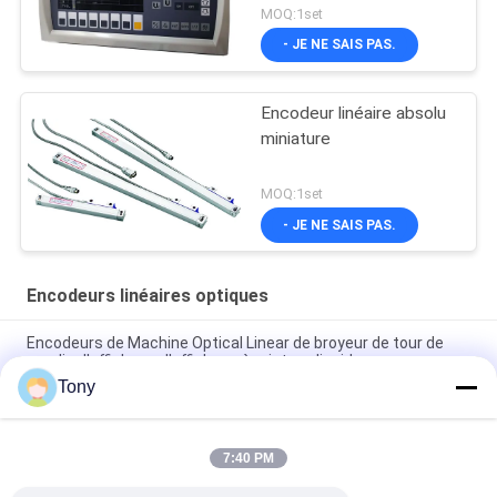
MOQ:1set
- JE NE SAIS PAS.
Encodeur linéaire absolu
miniature
MOQ:1set
- JE NE SAIS PAS.
Encodeurs linéaires optiques
Encodeurs de Machine Optical Linear de broyeur de tour de
moulin d'affichage d'affichage à cristaux liquides
Tony
encodeurs linéaires optiques de l'échelle 0.1um en verre pour
la machine de tour
7:40 PM
3 systèmes de mesure de Dro de lecture de Digital d'axe pour
la machine de fraisage de tour