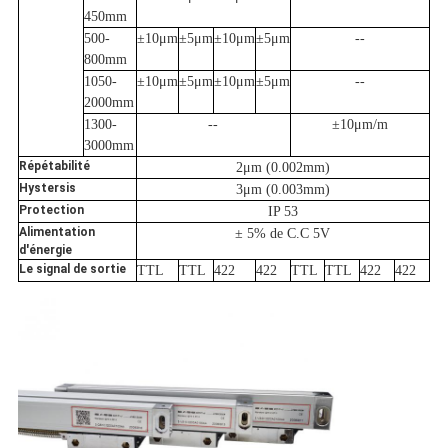
450mm
500-
±10μm
±5μm
±10μm
±5μm
--
800mm
1050-
±10μm
±5μm
±10μm
±5μm
--
2000mm
1300-
--
±10μm/m
3000mm
Répétabilité
2μm (0.002mm)
Hystersis
3μm (0.003mm)
Protection
IP 53
Alimentation
± 5% de C.C 5V
d'énergie
Le signal de sortie
TTL
TTL
422
422
TTL
TTL
422
422