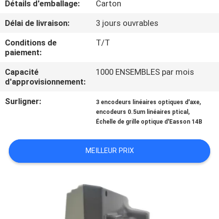
Détails d'emballage:
Carton
L'USINE
Délai de livraison:
3 jours ouvrables
CONTRÔLE
Conditions de
T/T
paiement:
QUALITÉ
Capacité
1000 ENSEMBLES par mois
d'approvisionnement:
CONTACTEZ-
Surligner:
,
NOUS
3 encodeurs linéaires optiques d'axe
,
encodeurs 0.5um linéaires ptical
Échelle de grille optique d'Easson 14B
NOUVELLES
MEILLEUR PRIX
CAS
PLAN
DU