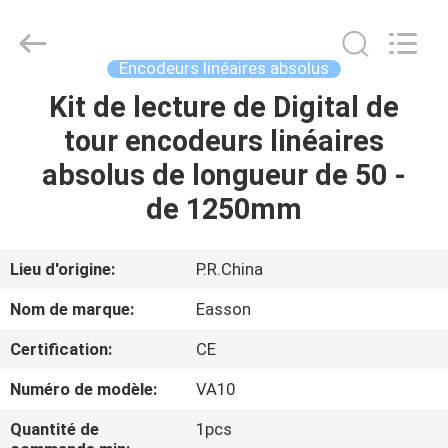
Zhuhai
Easson
Measurement
Technology
Ltd..
Encodeurs linéaires absolus
All
Rights
Reserved.
Kit de lecture de Digital de
MAISON
tour encodeurs linéaires
PRODUITS
absolus de longueur de 50 -
de 1250mm
À
PROPOS
Lieu d'origine:
P.R.China
DE
Nom de marque:
Easson
NOUS
Certification:
CE
Numéro de modèle:
VA10
VISITE
DE
Quantité de
1pcs