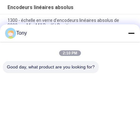
Encodeurs linéaires absolus
1300 - échelle en verre d'encodeurs linéaires absolus de
3000mm Mini Mill Dro Kit Position
Tony
La commande numérique par ordinateur mesurant 6 ressorts
tournent la lecture de Digital Kit Absolute Linear Scale
2:10 PM
Encodeur linéaire absolu optique de machine de mesure
d'unité de Dro
Good day, what product are you looking for?
Catégories populaires
Tous
Encodeur Linéaire 
Encodeurs Linéaires 
D'échelle
Optiques
Encodeur Linéaire 
Encodeur Linéaire 
D'échelle En Verre
Micro
Système De Lecture 
Lecture De Position 