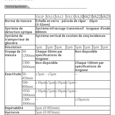
0
VA21
VA22
VA23
VA10
VA11
VA12
VA13
VA2
Norme de mesure
Échelle en verre - période de râper : 20μm
(0.02mm)
Système de
Système infrarouge transmissif : longueur d'onde
détection optique
880mm
Système de
Système vertical de soutien de cinq incidences
transporteur de
glissière
5μm
1μm
5μm
1μm
5μm
1μm
5μm
1μm
Résolution
50-
Voyage de
Chaque 50mm par
Non disponible
mesure
spécifications de
1200mm
longueur
1300-
Non disponible
Chaque 100mm par
spécifications de
3000mm
longueur
50-
±3μm -
±5μm
--
Exactitude
450mm
500-
±10μm
±5μm
±10μm
±5μm
--
800mm
1050-
±10μm
±5μm
±10μm
±5μm
--
2000mm
1300-
--
±10μm/m
3000mm
2μm (0.002mm)
Répétabilité
3μm (0.003mm)
Hystersis