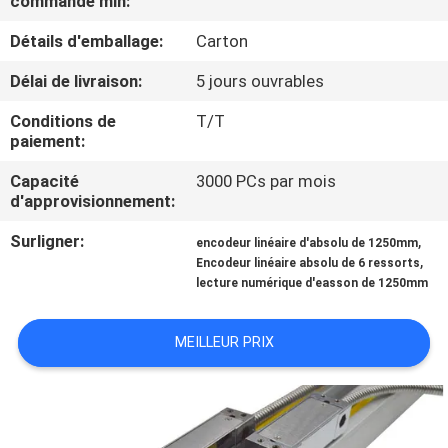
commande min:
L'USINE
Détails d'emballage:
Carton
CONTRÔLE
Délai de livraison:
5 jours ouvrables
QUALITÉ
Conditions de
T/T
paiement:
CONTACTEZ-
Capacité
3000 PCs par mois
d'approvisionnement:
NOUS
Surligner:
,
encodeur linéaire d'absolu de 1250mm
,
Encodeur linéaire absolu de 6 ressorts
NOUVELLES
lecture numérique d'easson de 1250mm
CAS
MEILLEUR PRIX
PLAN
DU