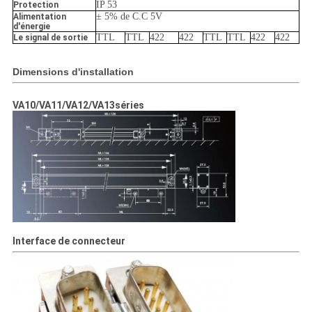
IP 53
Protection
± 5% de C.C 5V
Alimentation
d'énergie
TTL
TTL
422
422
TTL
TTL
422
422
Le signal de sortie
Dimensions d'installation
VA10/
VA
11/
VA
12/
VA
13séries
Interface de connecteur