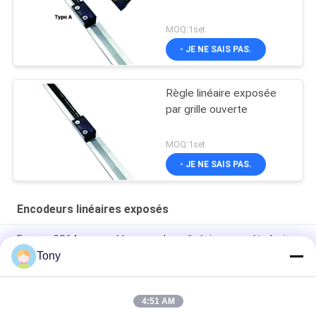
MOQ:1set
- JE NE SAIS PAS.
Règle linéaire exposée
par grille ouverte
MOQ:1set
- JE NE SAIS PAS.
Encodeurs linéaires exposés
Easson GS64 a exposé les encodeurs linéaires en métrologie
Tony
3000mm ont exposé les encodeurs linéaires pour l'appareil de
mesure
4:51 AM
La grille ouverte réfléchie optique d'équipement de métrologie