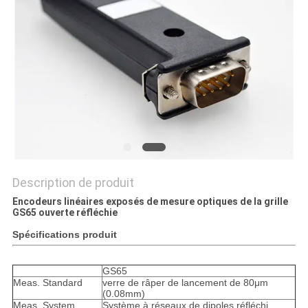
SITE
PRIVACY
POLICY
Description de produit
Encodeurs linéaires exposés de mesure optiques de la grille
GS65 ouverte réfléchie
Spécifications produit
GS65
Meas. Standard
verre de râper de lancement de 80μm
(0.08mm)
Meas. System
Système à réseaux de dipoles réfléchi