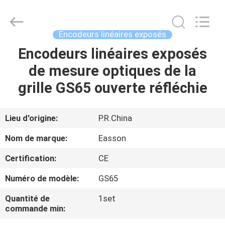
Zhuhai
Easson
Measurement
Technology
Ltd..
Encodeurs linéaires exposés
All
Rights
Reserved.
Encodeurs linéaires exposés
MAISON
de mesure optiques de la
PRODUITS
grille GS65 ouverte réfléchie
À
Lieu d'origine:
P.R.China
PROPOS
Nom de marque:
Easson
DE
Certification:
CE
NOUS
Numéro de modèle:
GS65
VISITE
Quantité de
1set
commande min:
DE