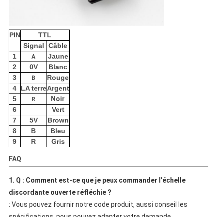
PIN
TTL
Signal
Câble
1
Jaune
A
2
0V
Blanc
3
Rouge
B
4
LA terre
Argent
5
Noir
R
6
Vert
7
5V
Brown
8
B
Bleu
9
R
Gris
FAQ
1. Q : Comment est-ce que je peux commander l'échelle
discordante ouverte réfléchie ?
: Vous pouvez fournir notre code produit, aussi conseil les
spécifications, nous pouvez adapter votre demande.