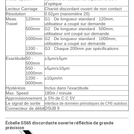
d'optique
Lecteur Carriage
Chariot discordant ouvert de non contact
Résolution
0.02μm (nanomètre 20)
Meas.
120mm
G1 : De longueur standard : 120mm,
Travel
utilisateur a coupé sur demande
500mm
G2 : De longueur standard : 500mm,
utilisateur ont coupé sur demande
1000mm
G2 : De longueur standard : 1000mm,
utilisateur a coupé sur demande
1200 -
G3 : Chaque 200mm par spécifications
3000mm
Exactitude
50 -
±3μm/±5μm
500mm
550 -
±5μm/±10μm
1000mm
1200 -
±10μm/m
3000mm
Hystérésis
Inclus dans l'exactitude
Max. Speed
180m / minute
Approvisionnement
± 5% de C.C 5V
Le signal de sortie
interface de données périodiques de CPE-autobus
Connecteur de débit
DSUB 9
Échelle GS65 discordante ouverte réfléchie de grande
précision