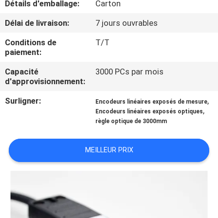
Détails d'emballage:
Carton
L'USINE
Délai de livraison:
7 jours ouvrables
CONTRÔLE
Conditions de
T/T
paiement:
QUALITÉ
Capacité
3000 PCs par mois
d'approvisionnement:
CONTACTEZ-
Surligner:
,
NOUS
Encodeurs linéaires exposés de mesure
,
Encodeurs linéaires exposés optiques
règle optique de 3000mm
NOUVELLES
MEILLEUR PRIX
CAS
PLAN
DU