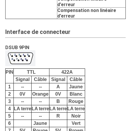
d'erreur
Compensation non linéaire
d'erreur
Interface de connecteur
DSUB 9PIN
PIN
TTL
422A
Signal
Câble
Signal
Câble
1
--
--
A
Jaune
2
0V
Orange
0V
Blanc
3
--
--
B
Rouge
4
LA terre
LA terre
LA terre
LA terre
5
--
--
R
Noir
6
Jaune
Vert
7
5V
Rouge
5V
Brown