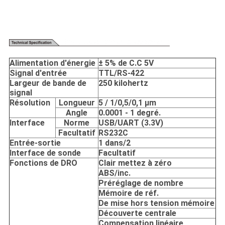
Alimentation d'énergie
± 5% de C.C 5V
Signal d'entrée
TTL/RS-422
Largeur de bande de
250 kilohertz
signal
Résolution
Longueur
5 / 1/0,5/0,1 μm
Angle
0.0001 - 1 degré.
Interface
Norme
USB/UART (3.3V)
Facultatif
RS232C
Entrée-sortie
1 dans/2
Interface de sonde
Facultatif
Fonctions de DRO
Clair mettez à zéro
ABS/inc.
Préréglage de nombre
Mémoire de réf.
De mise hors tension mémoire
Découverte centrale
Compensation linéaire