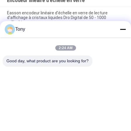
Encodeur linéaire d'échelle en verre
Easson encodeur linéaire d'échelle en verre de lecture
d'affichage à cristaux liquides Dro Digital de 50 - 1000
millimètres
Tony
encodeur linéaire d'échelle en verre de la lecture DRO de Dro
Digital de machine du tour 20micron
2:24 AM
Encodeur linéaire en verre optique d'échelle de mesure de Dro
de l'échelle VS20 en verre
Good day, what product are you looking for?
Catégories populaires
Tous
Encodeur Linéaire 
Encodeurs Linéaires 
D'échelle
Optiques
Encodeur Linéaire 
Encodeur Linéaire 
D'échelle En Verre
Micro
Système De Lecture 
Lecture De Position 
De Digital
De Digital