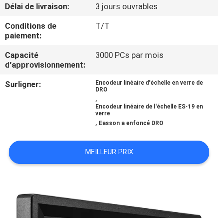
L'USINE
Délai de livraison:
3 jours ouvrables
Conditions de
T/T
paiement:
CONTRÔLE
QUALITÉ
Capacité
3000 PCs par mois
d'approvisionnement:
Surligner:
Encodeur linéaire d'échelle en verre de
CONTACTEZ-
DRO
,
NOUS
Encodeur linéaire de l'échelle ES-19 en
verre
,
Easson a enfoncé DRO
NOUVELLES
MEILLEUR PRIX
CAS
PLAN
DU