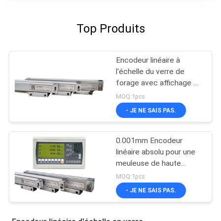
Top Produits
Encodeur linéaire à
l'échelle du verre de
forage avec affichage de
lecture numérique
MOQ:1pcs
- JE NE SAIS PAS.
0.001mm Encodeur
linéaire absolu pour une
meuleuse de haute
précision
MOQ:1pcs
- JE NE SAIS PAS.