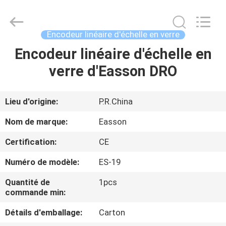
Zhuhai
Easson
Measurement
Technology
Ltd..
Encodeur linéaire d'échelle en verre
All
Rights
Reserved.
Encodeur linéaire d'échelle en
MAISON
verre d'Easson DRO
PRODUITS
Lieu d'origine:
P.R.China
À
Nom de marque:
Easson
PROPOS
Certification:
CE
DE
Numéro de modèle:
ES-19
NOUS
Quantité de
1pcs
commande min:
VISITE
Détails d'emballage:
Carton
DE