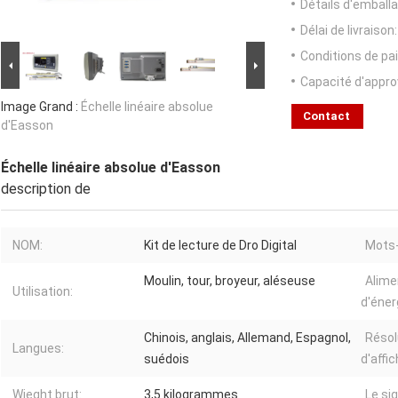
Détails d'emballa
Délai de livraison:
Conditions de pa
Capacité d'appr
Image Grand :
Échelle linéaire absolue
Contact
d'Easson
Échelle linéaire absolue d'Easson
description de
NOM:
Kit de lecture de Dro Digital
Mots-
Moulin, tour, broyeur, aléseuse
Alime
Utilisation:
d'éner
Chinois, anglais, Allemand, Espagnol,
Résol
Langues:
suédois
d'affi
Wieght brut:
3,5 kilogrammes
Le sig