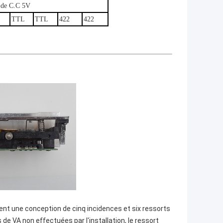
de C.C 5V
TTL
TTL
422
422
ent une conception de cinq incidences et six ressorts
 de VA non effectuées par l'installation, le ressort