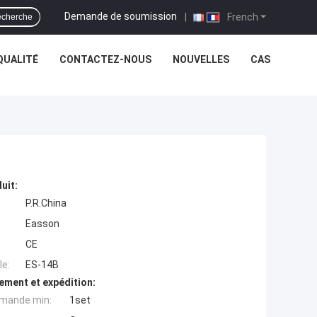
Demande de soumission
|
French
cherche
QUALITÉ
CONTACTEZ-NOUS
NOUVELLES
CAS
uit:
P.R.China
Easson
CE
e:
ES-14B
ement et expédition:
mande min:
1set