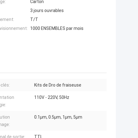
ge:
Carton
3 jours ouvrables
iement:
T/T
ovisionnement:
1000 ENSEMBLES par mois
clés:
Kits de Dro de fraiseuse
ntation
110V - 220V, 50Hz
gie:
ution
0.1µm, 0.5µm, 1µm, 5µm
chage:
nal de sortie:
TTL