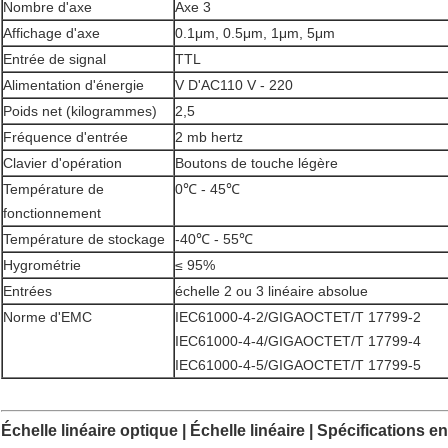
Nombre d'axe
Axe 3
Affichage d'axe
0.1μm, 0.5μm, 1μm, 5μm
Entrée de signal
TTL
Alimentation d'énergie
V D'AC110 V - 220
Poids net (kilogrammes)
2,5
Fréquence d'entrée
2 mb hertz
Clavier d'opération
Boutons de touche légère
Température de
0℃ - 45℃
fonctionnement
Température de stockage
-40℃ - 55℃
Hygrométrie
≤ 95%
Entrées
échelle 2 ou 3 linéaire absolue
Norme d'EMC
IEC61000-4-2/GIGAOCTET/T 17799-2
IEC61000-4-4/GIGAOCTET/T 17799-4
IEC61000-4-5/GIGAOCTET/T 17799-5
Échelle linéaire optique | Échelle linéaire | Spécifications e