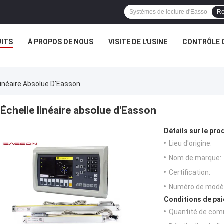
Re
ITS
À PROPOS DE NOUS
VISITE DE L'USINE
CONTRÔLE 
Linéaire Absolue D'Easson
Échelle linéaire absolue d'Easson
Détails sur le prod
Lieu d'origine:
Nom de marque:
Certification:
Numéro de modèl
Conditions de pai
Quantité de com