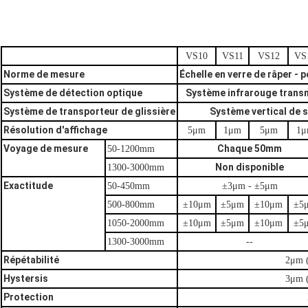
VS10
VS11
VS12
VS
Norme de mesure
Échelle en verre de râper - 
Système de détection optique
Système infrarouge transm
Système de transporteur de glissière
Système vertical de s
Résolution d'affichage
5μm
1μm
5μm
1μ
Voyage de mesure
Chaque 50mm
50-1200mm
Non disponible
1300-3000mm
Exactitude
50-450mm
±3μm - ±5μm
500-800mm
±10μm
±5μm
±10μm
±5
1050-2000mm
±10μm
±5μm
±10μm
±5
1300-3000mm
--
Répétabilité
2μm 
Hystersis
3μm 
Protection