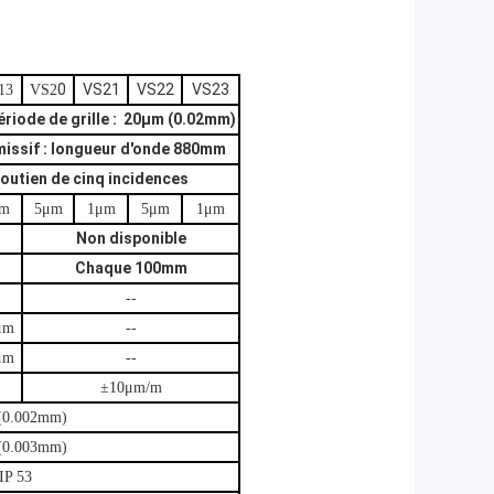
0
VS21
VS22
VS23
13
VS2
période de grille : 20μm (0.02mm)
issif : longueur d'onde 880mm
outien de cinq incidences
m
5μm
1μm
5μm
1μm
Non disponible
Chaque 100mm
--
μm
--
μm
--
±10μm/m
(0.002mm)
(0.003mm)
IP 53