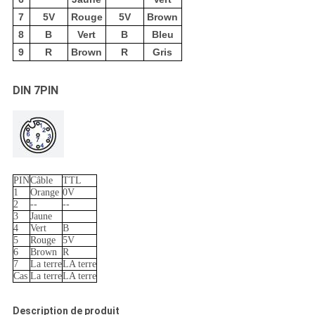
7
5V
Rouge
5V
Brown
8
B
Vert
B
Bleu
9
R
Brown
R
Gris
DIN 7PIN
PIN
Câble
TTL
1
Orange
0V
2
--
--
3
Jaune
4
Vert
B
5
Rouge
5V
6
Brown
R
7
La terre
LA terre
Cas
La terre
LA terre
Description de produit