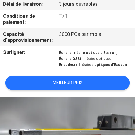
L'USINE
Délai de livraison:
3 jours ouvrables
Conditions de
T/T
paiement:
CONTRÔLE
QUALITÉ
Capacité
3000 PCs par mois
d'approvisionnement:
Surligner:
,
CONTACTEZ-
Échelle linéaire optique d'Easson
,
Échelle GS31 linéaire optique
NOUS
Encodeurs linéaires optiques d'Easson
NOUVELLES
MEILLEUR PRIX
CAS
PLAN
DU