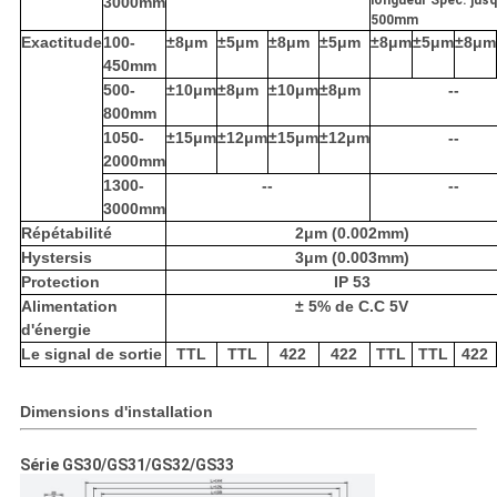
longueur Spec. jusq
3000mm
500mm
Exactitude
100-
±8μm
±5μm
±8μm
±5μm
±8μm
±5μm
±8μm
450mm
500-
±10μm
±8μm
±10μm
±8μm
--
800mm
1050-
±15μm
±12μm
±15μm
±12μm
--
2000mm
1300-
--
--
3000mm
Répétabilité
2μm (0.002mm)
Hystersis
3μm (0.003mm)
Protection
IP 53
Alimentation
± 5% de C.C 5V
d'énergie
Le signal de sortie
TTL
TTL
422
422
TTL
TTL
422
Dimensions d'installation
Série GS30/GS31/GS32/GS33