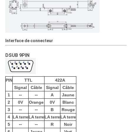
Interface de connecteur
DSUB 9PIN
PIN
TTL
422A
Signal
Câble
Signal
Câble
--
--
1
A
Jaune
2
0V
Orange
0V
Blanc
--
--
3
B
Rouge
4
LA terre
LA terre
LA terre
LA terre
--
--
5
R
Noir
6
Jaune
Vert