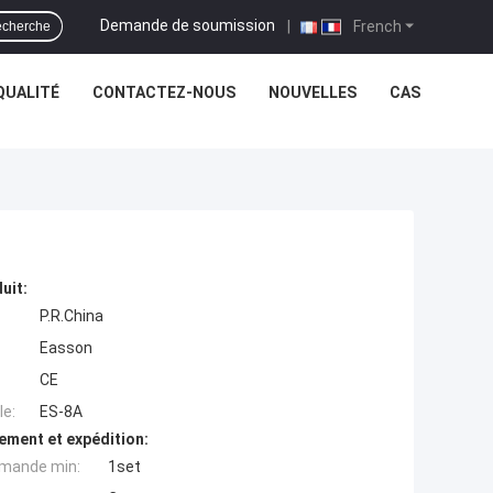
Demande de soumission
|
French
cherche
QUALITÉ
CONTACTEZ-NOUS
NOUVELLES
CAS
uit:
P.R.China
Easson
CE
e:
ES-8A
ement et expédition:
mande min:
1set