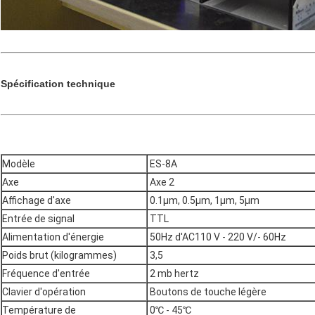
Spécification technique
Modèle
ES-8A
Axe
Axe 2
Affichage d'axe
0.1μm, 0.5μm, 1μm, 5μm
Entrée de signal
TTL
Alimentation d'énergie
50Hz d'AC110 V - 220 V/- 60Hz
Poids brut (kilogrammes)
3,5
Fréquence d'entrée
2 mb hertz
Clavier d'opération
Boutons de touche légère
Température de
0℃ - 45℃