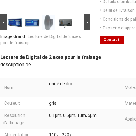
Détails d'emballa
Délai de livraison:
Conditions de pa
Capacité d'appr
Image Grand :
Lecture de Digital de 2 axes
Contact
pour le fraisage
Lecture de Digital de 2 axes pour le fraisage
description de
unité de dro
Nom:
Mot-c
Couleur:
gris
Matér
Résolution
0.1µm, 0.5µm, 1µm, 5µm
Appli
d'affichage:
Alimentation
110v - 220v