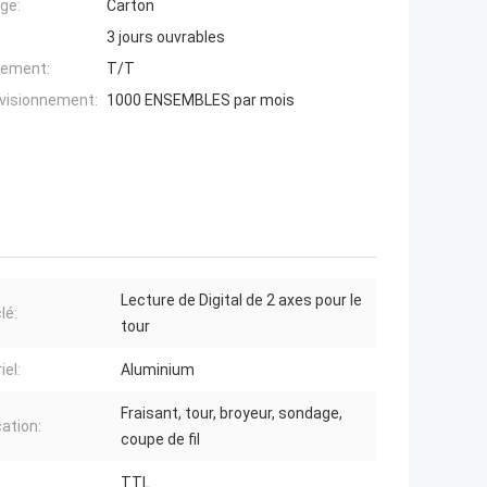
ge:
Carton
3 jours ouvrables
iement:
T/T
ovisionnement:
1000 ENSEMBLES par mois
Lecture de Digital de 2 axes pour le
lé:
tour
iel:
Aluminium
Fraisant, tour, broyeur, sondage,
cation:
coupe de fil
TTL