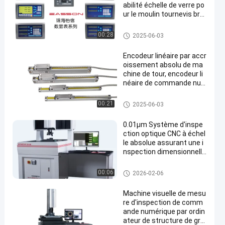
abilité échelle de verre po
ur le moulin tournevis bro
yeur machine-outil
Encodeur linéaire d'échelle
00:28
2025-06-03
Encodeur linéaire par accr
oissement absolu de ma
chine de tour, encodeur li
néaire de commande nu
mérique par ordinateur
Encodeur linéaire d'échelle
00:21
2025-06-03
0.01μm Système d'inspe
ction optique CNC à échel
le absolue assurant une i
nspection dimensionnelle
précise et une surveillanc
e de la production
Système de mesure de vision
00:06
2026-02-06
de commande numérique par
ordinateur
Machine visuelle de mesu
re d'inspection de comm
ande numérique par ordin
ateur de structure de gra