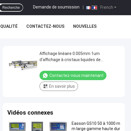
Demande de soumission
|
French
Recherche
 QUALITÉ
CONTACTEZ-NOUS
NOUVELLES
Affichage linéaire 0.005mm 1um
d'affichage à cristaux liquides de
commande numérique par ordinateur
d'encodeur d'échelle de haute précision
Contactez-nous maintenant
En savoir plus
Vidéos connexes
Easson GS10 50 à 1000 m
m large gamme haute dur