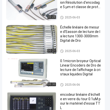
ion Résolution d'encodag
e 5 μm et classe de prote
ction IP67 pour un positio
nnement précis
Encodeurs linéaires optiques
00:28
2025-06-03
Échelle linéaire de mesur
e d'Easson de lecture de l
a lecture 1300-3000mm
Digital de Dro
Encodeurs linéaires optiques
00:21
2025-06-03
0.1micron broyeur Optical
Linear Encoders de Dro de
lecture de l'affichage à cri
staux liquides Digital
Encodeurs linéaires optiques
00:30
2025-06-06
encodeur linéaire d'échell
e en verre du tour 0.1uM p
our le matériel d'essai TT
L